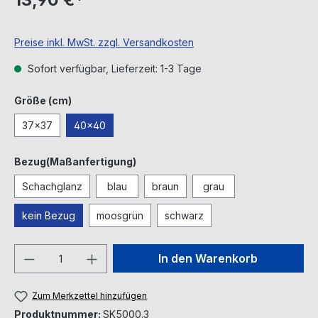
Preise inkl. MwSt. zzgl. Versandkosten
Sofort verfügbar, Lieferzeit: 1-3 Tage
auswählen
Größe (cm)
37x37
40x40
auswählen
Bezug(Maßanfertigung)
Schachglanz
blau
braun
grau
kein Bezug
moosgrün
schwarz
Produkt Anzahl: Gib den gewünschten We
In den Warenkorb
Zum Merkzettel hinzufügen
Produktnummer:
SK5000.3