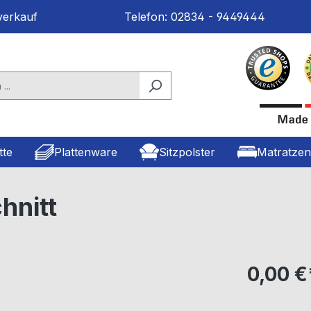
erkauf
Telefon:
02834 - 9449444
tte
Plattenware
Sitzpolster
Matratze
hnitt
0,00 €