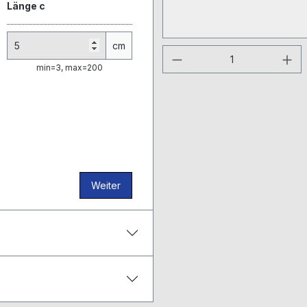
Länge c
cm
Produkt Anzahl: G
min=3, max=200
Weiter