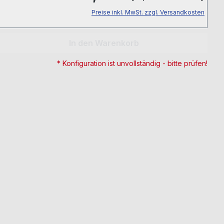
Preise inkl. MwSt. zzgl. Versandkosten
ib den gewünschten Wert ein oder benut
In den Warenkorb
* Konfiguration ist unvollständig - bitte prüfen!