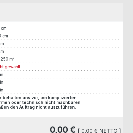
 cm
0 cm
cm
cm
0250 m³
cht gewählt
in
in
in
r behalten uns vor, bei komplizierten
rmen oder technisch nicht machbaren
ßen den Auftrag nicht auszuführen.
0,00 €
[
0,00 €
NETTO
]