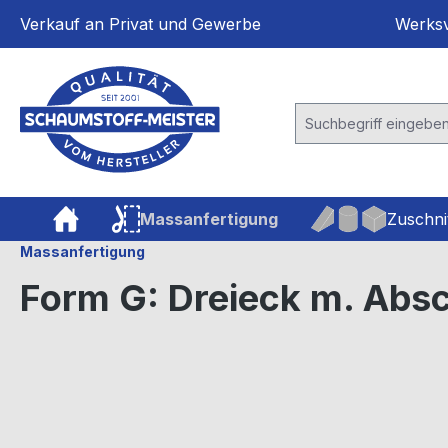
springen
Zur Hauptnavigation springen
Verkauf an Privat und Gewerbe
Werksv
Massanfertigung
Zuschni
Massanfertigung
Form G: Dreieck m. Absc
Bildergalerie überspringen