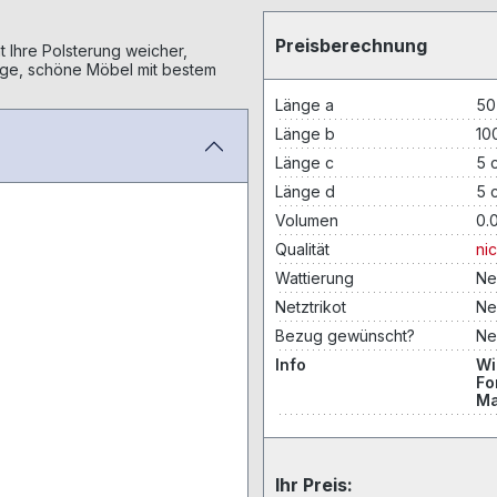
Preisberechnung
t Ihre Polsterung weicher,
bige, schöne Möbel mit bestem
Länge a
50
Länge b
10
Länge c
5 
Länge d
5 
Volumen
0.
Qualität
ni
Wattierung
Ne
Netztrikot
Ne
Bezug gewünscht?
Ne
Info
Wi
Fo
Ma
Ihr Preis: